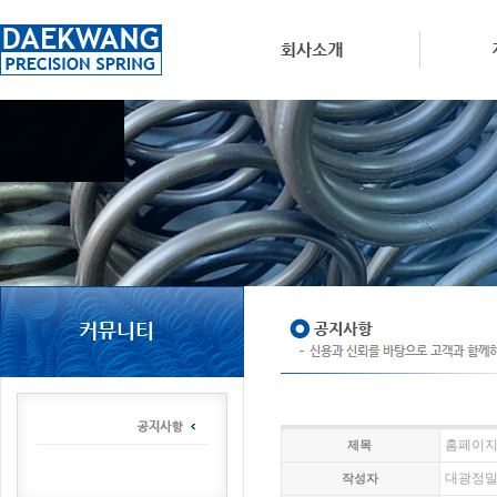
홈페이지
제목
대광정
작성자