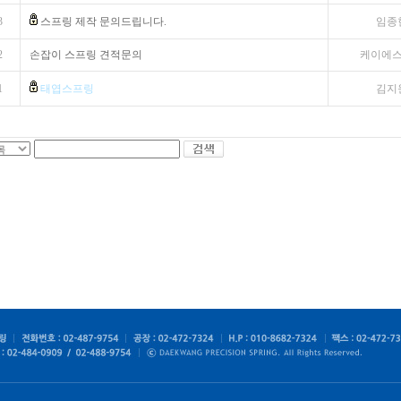
3
스프링 제작 문의드립니다.
임종
2
손잡이 스프링 견적문의
케이에
1
태엽스프링
김지